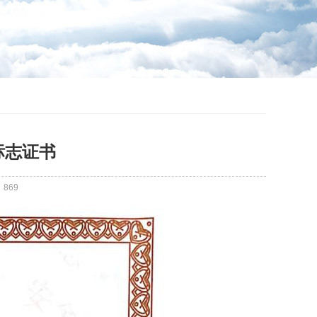
标志证书
：
869