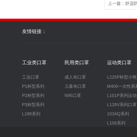
上一篇：舒适
友情链接：
工业类口罩
民用类口罩
运动类口罩
工业口罩
成人布口罩
L225P杯型小熊
P1杯型系列
儿童布口罩
M400一次性系
P2杯型系列
N95口罩
L101P系列运
P3杯型系列
L128V系列口罩
L188系列
103AQ系列
L106系列