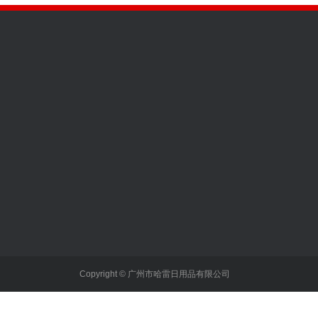
公司简介
全国咨询热线
020-37512
合作企业
邮箱：sales@kn95.net
列
荣誉资质
电话：020-37512950
动口罩
企业视频
地址：020-37512950
Copyright © 广州市哈雷日用品有限公司