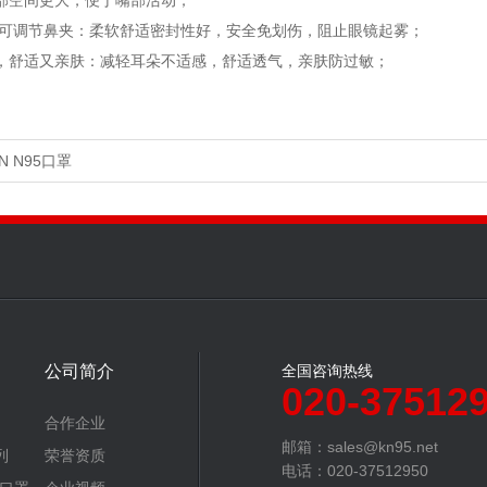
内部空间更大，便于嘴部活动；
绵，可调节鼻夹：柔软舒适密封性好，安全免划伤，阻止眼镜起雾；
织带，舒适又亲肤：减轻耳朵不适感，舒适透气，亲肤防过敏；
N N95口罩
公司简介
全国咨询热线
020-37512
合作企业
邮箱：sales@kn95.net
列
荣誉资质
电话：020-37512950