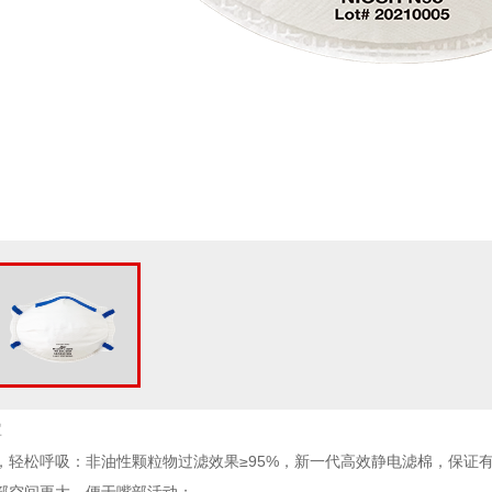
罩
棉，轻松呼吸：非油性颗粒物过滤效果≥95%，新一代高效静电滤棉，保