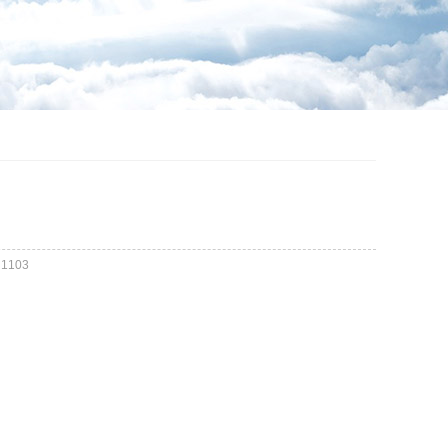
：
1103