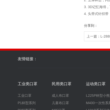
2. 立体杯型，
3. 3D记忆海
4. 头带式针
分享到：
上一篇：L-288
友情链接：
工业类口罩
民用类口罩
运动类口罩
工业口罩
成人布口罩
L225P杯型小熊
P1杯型系列
儿童布口罩
M400一次性系