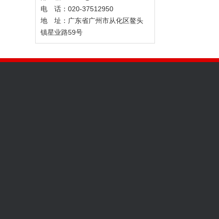
电 话：020-37512950
地 址：广东省广州市从化区鳌头
镇星业路59号
工业类口罩
民用类口罩
运动类口罩
工业口罩
成人布口罩
L225P杯型小熊
P1杯型系列
儿童布口罩
M400一次性系