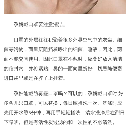
孕妈戴口罩要注意清洁。
口罩的外层往往积聚着很多外界空气中的灰尘、细
菌等污物，而里层阻挡着呼出的细菌、唾液，因此，两
面不能交替使用。因此口罩在不戴时，应叠好放入清洁
的信封内，并将紧贴口鼻的一面向里折好，切忌随便塞
进口袋里或是在脖子上挂着。
孕妇能戴防雾霾口罩吗？可以的，孕妈戴口罩时.好
多备几只口罩，可以替换，每日应换洗一次。洗涤时应
先用开水烫5分钟，再用手轻轻搓洗，清水洗净后在烈日
下曝晒。但是有活性炭过滤的和一次性的不必清洗。